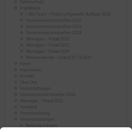
Datenschutz
Ergebnisse
I. Mix Team – Pokal Luftgewehr-Auflage 2026
Vereinsmeisterschaften 2025
Vereinsmeisterschaften 2023
Vereinsmeisterschaften 2024
Werragau – Pokal 2022
Werragau – Pokal 2023
Werragau – Pokal 2024
Vereinsrekorde – Stand 31.12.2025
Home
Impressum
Kontakt
Über Uns
Veranstaltungen
Vereinsmeisterschaften 2026
Werragau – Pokal 2025
Vorstand
Vereinssatzung
Vereinsordnungen
Beitragsordnung
Reisekostenordnung