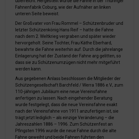
überreicht. Hergestellt wurde die Fahne in der Thüringer
Fahnenfabrik Coburg, wie der Aufnäher an linken
unteren Seite beweist.
Der Großvater von Frau Rommel – Schützenbruder und
letzter Schützenkönig Hans Reif – hatte die Fahne
nach dem 2. Weltkrieg vergraben und später wieder
hervorgeholt. Seine Tochter, Frau Käthe Eberhard,
bewahrte die Fahne weiterhin auf. Durch die jahrelange
Einlagerung hat der Zustand der Fahne arg gelitten, so
dass sie zu Schützenumzügen nicht mehr mitgeführt
werden kann.
Aus gegebenen Anlass beschlossen die Mitglieder der
Schützengesellschaft Barchfeld / Werra 1886 e.V., zum
110-jährigen Jubiläum eine neue Vereinsfahne
anfertigen zu lassen. Nach eingehender Beratung
wurde festgelegt, dass die neue Vereinsfahne exakt
nach der Vereinsfahne von 1911 anzufertigen ist, sie
trägt jetzt lediglich – als einzige Veränderung – die
Jahreszahlen 1886 – 1996. Zum Schützenfest an
Pfingsten 1996 wurde die neue Fahne durch die alte
Fahne geweiht und beide Fahnen führten den