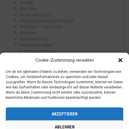
Kontakt
Über Uns
Veranstaltungen
Vereinsmeisterschaften 2026
Werragau – Pokal 2025
Vorstand
Vereinssatzung
Vereinsordnungen
Beitragsordnung
Reisekostenordnung
Cookie-Zustimmung verwalten
Wahlordnung
Vereinsjugendordnung
Um dir ein optimales Erlebnis zu bieten, verwenden wir Technologien wie
Vereinsgeschichte
Cookies, um Geräteinformationen zu speichern und/oder darauf
Vereinsgeschichte von 1886 bis 1939
zuzugreifen. Wenn du diesen Technologien zustimmst, können wir Daten
Vereinsgeschichte von 1945 bis 1989
wie das Surfverhalten oder eindeutige IDs auf dieser Website verarbeiten.
Wenn du deine Zustimmung nicht erteilst oder zurückziehst, können
Vereinsgeschichte von 1992 bis 2022
bestimmte Merkmale und Funktionen beeinträchtigt werden.
Statuten von 1886
Vereinsfahne
Königsfamilien
AKZEPTIEREN
ABLEHNEN