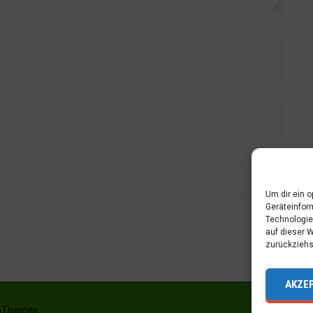
Um dir ein 
Geräteinfor
Technologie
auf dieser 
zurückziehs
AKZE
aThemes