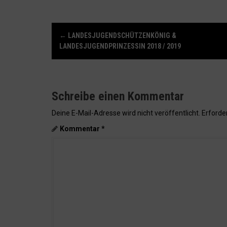
N
←
LANDESJUGENDSCHÜTZENKÖNIG &
a
LANDESJUGENDPRINZESSIN 2018 / 2019
v
i
g
a
Schreibe einen Kommentar
t
Deine E-Mail-Adresse wird nicht veröffentlicht.
Erforder
i
Kommentar
*
o
n
i
n
A
r
t
i