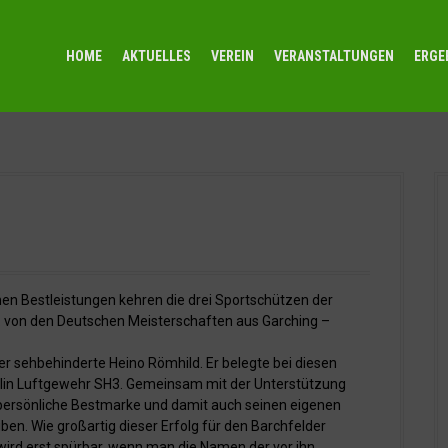
HOME
AKTUELLES
VEREIN
VERANSTALTUNGEN
ERGE
hen Bestleistungen kehren die drei Sportschützen der
. von den Deutschen Meisterschaften aus Garching –
 sehbehinderte Heino Römhild. Er belegte bei diesen
ziplin Luftgewehr SH3. Gemeinsam mit der Unterstützung
 persönliche Bestmarke und damit auch seinen eigenen
ben. Wie großartig dieser Erfolg für den Barchfelder
wird erst spürbar, wenn man die Namen der vor ihn