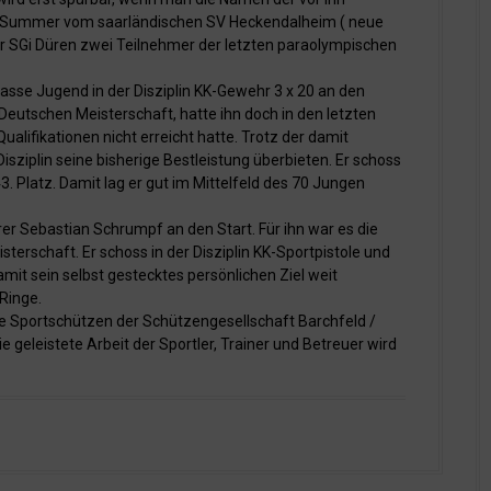
lina Summer vom saarländischen SV Heckendalheim ( neue
er SGi Düren zwei Teilnehmer der letzten paraolympischen
klasse Jugend in der Disziplin KK-Gewehr 3 x 20 an den
 Deutschen Meisterschaft, hatte ihn doch in den letzten
alifikationen nicht erreicht hatte. Trotz der damit
isziplin seine bisherige Bestleistung überbieten. Er schoss
. Platz. Damit lag er gut im Mittelfeld des 70 Jungen
rer Sebastian Schrumpf an den Start. Für ihn war es die
terschaft. Er schoss in der Disziplin KK-Sportpistole und
mit sein selbst gestecktes persönlichen Ziel weit
Ringe.
ie Sportschützen der Schützengesellschaft Barchfeld /
e geleistete Arbeit der Sportler, Trainer und Betreuer wird