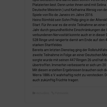
Platzierten liest. Denn unter ihnen sind mit Se
Deutsche Meisterin ) und Katharina Wersig von d
Spiele von Rio de Janeiro im Jahre 2016.
Heino Römhild sein Sohn Philip ging in der Alters
Start. Für ihn war es die erste Teilnahme an einer
Jahr durch gesundheitliche Einschränkungen die Qu
verbundenen Nervosität konnte auch er in dieser D
528 Ringe und rangierte damit am Ende auf den 43
starken Startfeldes.
Bereits am letzten Dienstag ging der Rollstuhlfah
zweite Teilnahme in Folge an einer Deutschen Meis
sorgte wurde mit seinen 447 Ringen 26 und hat da
übertroffen. Immerhin verbesserte er sich um 20 
Mit diesen erzielten Ergebnissen brauchen sich d
Werra 1886 e.V. wahrhaftig nicht zu verstecken. Di
auch zukünftig Früchte tragen.
Aktuelles
Permalink