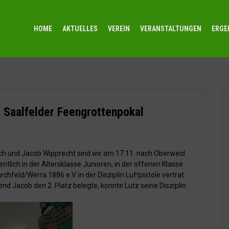
HOME
AKTUELLES
VEREIN
VERANSTALTUNGEN
ERGE
 Saalfelder Feengrottenpokal
rch und Jacob Wipprecht sind wir am 17.11. nach Oberweid
ntlich in der Altersklasse Junioren, in der offenen Klasse
chfeld/Werra 1886 e.V. in der Disziplin Luftpistole vertrat.
nd Jacob den 2. Platz belegte, konnte Lutz seine Disziplin