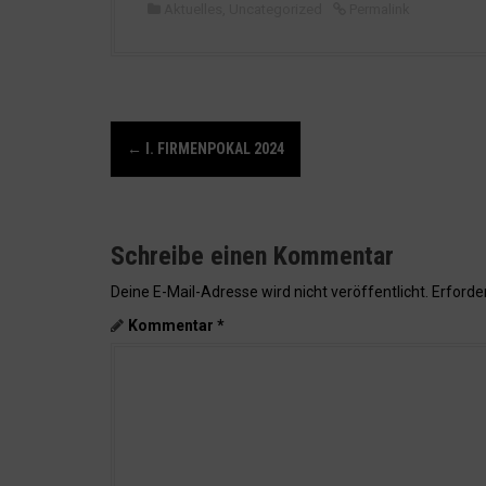
Aktuelles
,
Uncategorized
Permalink
N
←
I. FIRMENPOKAL 2024
a
v
i
g
Schreibe einen Kommentar
a
Deine E-Mail-Adresse wird nicht veröffentlicht.
Erforder
t
i
Kommentar
*
o
n
i
n
A