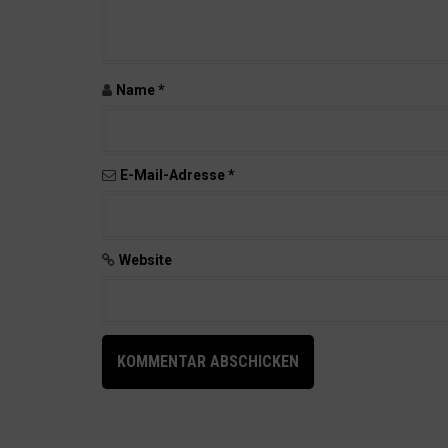
r
t
i
k
Name
*
e
l
n
E-Mail-Adresse
*
Website