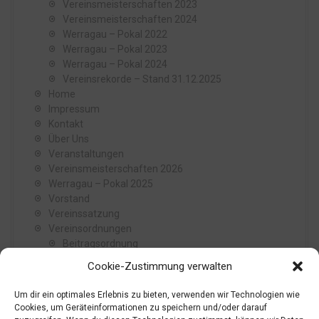
Vereinsmeisterschaften 2023
Vereinsmeisterschaften 2024
Werragau – Pokal 2022
Werragau – Pokal 2023
Werragau – Pokal 2024
Vereinsrekorde – Stand 31.12.2025
Home
Impressum
Kontakt
Über Uns
Veranstaltungen
Vereinsmeisterschaften 2026
Werragau – Pokal 2025
Vorstand
Vereinssatzung
Vereinsordnungen
Beitragsordnung
Reisekostenordnung
Cookie-Zustimmung verwalten
Wahlordnung
Vereinsjugendordnung
Um dir ein optimales Erlebnis zu bieten, verwenden wir Technologien wie
Vereinsgeschichte
Cookies, um Geräteinformationen zu speichern und/oder darauf
Vereinsgeschichte von 1886 bis 1939