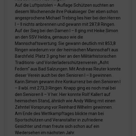
Auf die Luftpistolen – Auflage Schützen suchten an
diesem Wochenende ihre Pokalsieger. Der eben schon
angesprochene Michael Trebing lies hier bei den Herren
I – II nichts anbrennen und gewann mit 287,8 Ringen.
Auf der Sieg bei den Damen I – II ging mit Heike Simon
an den SSV Heldra, genauso wie die
Mannschaftswertung. Sie gewann deutlich mit 853,8
Ringen wiederum vor der heimischen Mannschaft aus
Barchfeld. Platz 3 ging hier an den Militärhistorischen
Traditions- und Vorderladerschützenverein „Acht
Federn“ aus Bad Salzungen. Mit Andreas Reuter konnte
dieser Verein auch bei den Senioren I – II gewinnen.
Karin Simon gewann ihre Konkurrenz bei den Senioren I
– II wbl. mit 273,3 Ringen. Knapp ging es noch mal bei
den Senioren II – V her. Hier konnte Rolf Kallert auf
heimischen Stand, ähnlich wie Andy Willing mit einen
Zehntel Vorsprung vor Reinhard Wilhelm gewinnen.
Am Ende des Wettkampftages blickte man bei
Sportschützen und Veranstalter in zufriedene
Gesichter und man freute sich schon auf ein
Wiedersehen im nächsten Jahr.