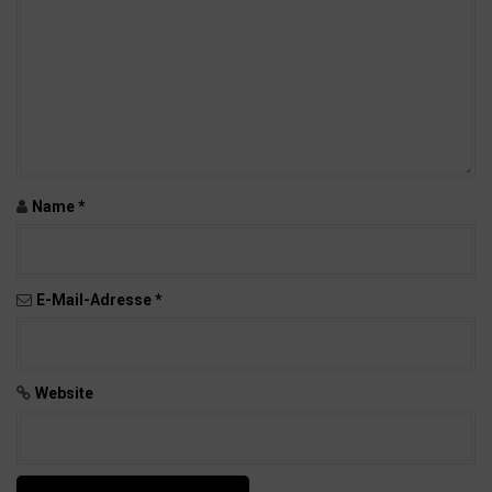
A
r
t
i
k
e
l
Name
*
n
E-Mail-Adresse
*
Website