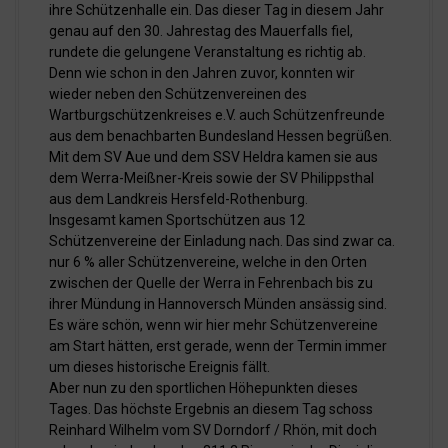
ihre Schützenhalle ein. Das dieser Tag in diesem Jahr
genau auf den 30. Jahrestag des Mauerfalls fiel,
rundete die gelungene Veranstaltung es richtig ab.
Denn wie schon in den Jahren zuvor, konnten wir
wieder neben den Schützenvereinen des
Wartburgschützenkreises e.V. auch Schützenfreunde
aus dem benachbarten Bundesland Hessen begrüßen.
Mit dem SV Aue und dem SSV Heldra kamen sie aus
dem Werra-Meißner-Kreis sowie der SV Philippsthal
aus dem Landkreis Hersfeld-Rothenburg.
Insgesamt kamen Sportschützen aus 12
Schützenvereine der Einladung nach. Das sind zwar ca.
nur 6 % aller Schützenvereine, welche in den Orten
zwischen der Quelle der Werra in Fehrenbach bis zu
ihrer Mündung in Hannoversch Münden ansässig sind.
Es wäre schön, wenn wir hier mehr Schützenvereine
am Start hätten, erst gerade, wenn der Termin immer
um dieses historische Ereignis fällt.
Aber nun zu den sportlichen Höhepunkten dieses
Tages. Das höchste Ergebnis an diesem Tag schoss
Reinhard Wilhelm vom SV Dorndorf / Rhön, mit doch