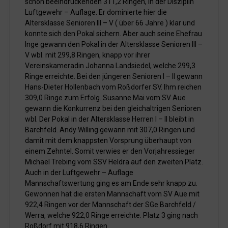
schon beeindruckenden 311,2 Ringen, in der Disziplin
Luftgewehr – Auflage. Er dominierte hier die
Altersklasse Senioren III – V ( über 66 Jahre ) klar und
konnte sich den Pokal sichern. Aber auch seine Ehefrau
Inge gewann den Pokal in der Altersklasse Senioren III –
V wbl. mit 299,8 Ringen, knapp vor ihrer
Vereinskameradin Johanna Landsiedel, welche 299,3
Ringe erreichte. Bei den jüngeren Senioren I – II gewann
Hans-Dieter Hollenbach vom Roßdorfer SV. Ihm reichen
309,0 Ringe zum Erfolg. Susanne Mai vom SV Aue
gewann die Konkurrenz bei den gleichaltrigen Senioren
wbl. Der Pokal in der Altersklasse Herren I – II bleibt in
Barchfeld. Andy Willing gewann mit 307,0 Ringen und
damit mit dem knappsten Vorsprung überhaupt von
einem Zehntel. Somit verwies er den Vorjahressieger
Michael Trebing vom SSV Heldra auf den zweiten Platz.
Auch in der Luftgewehr – Auflage
Mannschaftswertung ging es am Ende sehr knapp zu.
Gewonnen hat die ersten Mannschaft vom SV Aue mit
922,4 Ringen vor der Mannschaft der SGe Barchfeld /
Werra, welche 922,0 Ringe erreichte. Platz 3 ging nach
Roßdorf mit 918,6 Ringen.