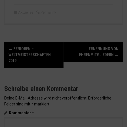
Aktuelles
Permalink
N
←
SENIOREN –
ERNENNUNG VON
a
WELTMEISTERSCHAFTEN
EHRENMITGLIEDERN
→
v
2019
i
g
a
Schreibe einen Kommentar
t
i
Deine E-Mail-Adresse wird nicht veröffentlicht.
Erforderliche
o
Felder sind mit
*
markiert
n
Kommentar
*
i
n