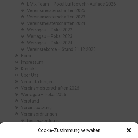
I. Mix Team – Pokal Luftgewehr-Auflage 2026
Vereinsmeisterschaften 2025
Vereinsmeisterschaften 2023
Vereinsmeisterschaften 2024
Werragau – Pokal 2022
Werragau – Pokal 2023
Werragau – Pokal 2024
Vereinsrekorde – Stand 31.12.2025
Home
Impressum
Kontakt
Über Uns
Veranstaltungen
Vereinsmeisterschaften 2026
Werragau – Pokal 2025
Vorstand
Vereinssatzung
Vereinsordnungen
Beitragsordnung
Reisekostenordnung
Cookie-Zustimmung verwalten
Wahlordnung