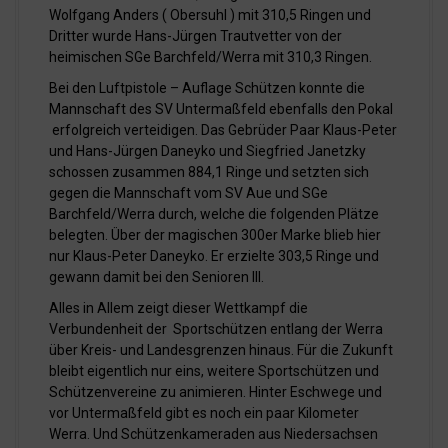
Wolfgang Anders ( Obersuhl ) mit 310,5 Ringen und
Dritter wurde Hans-Jürgen Trautvetter von der
heimischen SGe Barchfeld/Werra mit 310,3 Ringen.
Bei den Luftpistole – Auflage Schützen konnte die
Mannschaft des SV Untermaßfeld ebenfalls den Pokal
erfolgreich verteidigen. Das Gebrüder Paar Klaus-Peter
und Hans-Jürgen Daneyko und Siegfried Janetzky
schossen zusammen 884,1 Ringe und setzten sich
gegen die Mannschaft vom SV Aue und SGe
Barchfeld/Werra durch, welche die folgenden Plätze
belegten. Über der magischen 300er Marke blieb hier
nur Klaus-Peter Daneyko. Er erzielte 303,5 Ringe und
gewann damit bei den Senioren III.
Alles in Allem zeigt dieser Wettkampf die
Verbundenheit der Sportschützen entlang der Werra
über Kreis- und Landesgrenzen hinaus. Für die Zukunft
bleibt eigentlich nur eins, weitere Sportschützen und
Schützenvereine zu animieren. Hinter Eschwege und
vor Untermaßfeld gibt es noch ein paar Kilometer
Werra. Und Schützenkameraden aus Niedersachsen