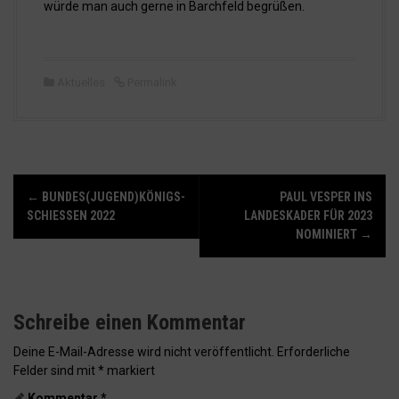
würde man auch gerne in Barchfeld begrüßen.
Aktuelles
Permalink
N
←
BUNDES(JUGEND)KÖNIGS-
PAUL VESPER INS
a
SCHIESSEN 2022
LANDESKADER FÜR 2023
v
NOMINIERT
→
i
g
a
Schreibe einen Kommentar
t
i
Deine E-Mail-Adresse wird nicht veröffentlicht.
Erforderliche
o
Felder sind mit
*
markiert
n
Kommentar
*