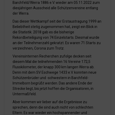
Barchfeld/Werra 1886 e.V. wieder am 05.11.2022 zum
diesjährigen Ausscheid alle Schützenvereine entlang
der Werra.
Das dieser Wettkampf seit der Erstaustragung 1999 an
Beliebtheit stetig zugenommen hat, zeigt ein Blick in
die Statistik. 2018 gab es die bisherige
Rekordbeteiligung von 74 Einzelstarts. Diesmal wurde
an der Teilnehmerzahl gekratzt. Es waren 71 Starts zu
verzeichnen, Corona zum Trotz.
Vereinsinternen Recherchen zufolge decken seit
diesem Mal die teilnehmenden 16 Vereine 172,5
Flusskilometer, der knapp 300 km langen Werra ab.
Denn mit dem SV Eschwege 1433 e.V. konnten neue
Schützenbrüder und -schwestern in Barchfeld-
Immelborn begrüßt werden. Das andere Ende der
Strecke liegt, bis jetzt hoffen die Organisatoren, in
Untermaßfeld.
Aber kommen wir lieber auf die Ergebnisse zu
sprechen, denn die sind auch nicht von schlechten
Eltern. Es war wieder ein hochspannender und