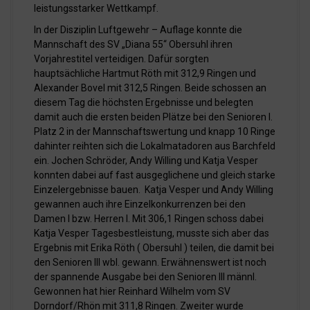
leistungsstarker Wettkampf.
In der Disziplin Luftgewehr – Auflage konnte die
Mannschaft des SV „Diana 55“ Obersuhl ihren
Vorjahrestitel verteidigen. Dafür sorgten
hauptsächliche Hartmut Röth mit 312,9 Ringen und
Alexander Bovel mit 312,5 Ringen. Beide schossen an
diesem Tag die höchsten Ergebnisse und belegten
damit auch die ersten beiden Plätze bei den Senioren I.
Platz 2 in der Mannschaftswertung und knapp 10 Ringe
dahinter reihten sich die Lokalmatadoren aus Barchfeld
ein. Jochen Schröder, Andy Willing und Katja Vesper
konnten dabei auf fast ausgeglichene und gleich starke
Einzelergebnisse bauen. Katja Vesper und Andy Willing
gewannen auch ihre Einzelkonkurrenzen bei den
Damen I bzw. Herren I. Mit 306,1 Ringen schoss dabei
Katja Vesper Tagesbestleistung, musste sich aber das
Ergebnis mit Erika Röth ( Obersuhl ) teilen, die damit bei
den Senioren III wbl. gewann. Erwähnenswert ist noch
der spannende Ausgabe bei den Senioren III männl.
Gewonnen hat hier Reinhard Wilhelm vom SV
Dorndorf/Rhön mit 311,8 Ringen. Zweiter wurde